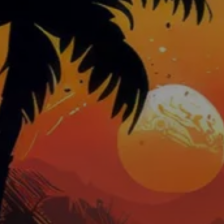
Le Zanzibar
stif & Privatisation - Fermeture annuelle du 26 Juil
RÉSERVER MAINTENANT